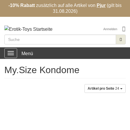
-10% Rabatt
zusätzlich auf alle Artikel von
Pjur
(gilt bis
31.08.2026)
✓
Diskrete Lieferung
✓
große Auswahl
Anmelden
Menü
Toggle
navigation
My.Size Kondome
Artikel pro Seite
24