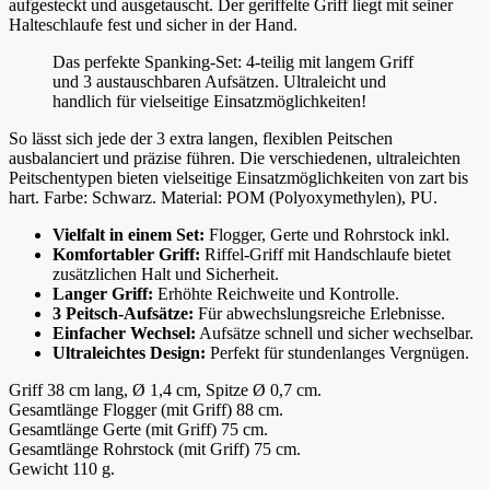
aufgesteckt und ausgetauscht. Der geriffelte Griff liegt mit seiner
Halteschlaufe fest und sicher in der Hand.
Das perfekte Spanking-Set: 4-teilig mit langem Griff
und 3 austauschbaren Aufsätzen. Ultraleicht und
handlich für vielseitige Einsatzmöglichkeiten!
So lässt sich jede der 3 extra langen, flexiblen Peitschen
ausbalanciert und präzise führen. Die verschiedenen, ultraleichten
Peitschentypen bieten vielseitige Einsatzmöglichkeiten von zart bis
hart. Farbe: Schwarz. Material: POM (Polyoxymethylen), PU.
Vielfalt in einem Set:
Flogger, Gerte und Rohrstock inkl.
Komfortabler Griff:
Riffel-Griff mit Handschlaufe bietet
zusätzlichen Halt und Sicherheit.
Langer Griff:
Erhöhte Reichweite und Kontrolle.
3 Peitsch-Aufsätze:
Für abwechslungsreiche Erlebnisse.
Einfacher Wechsel:
Aufsätze schnell und sicher wechselbar.
Ultraleichtes Design:
Perfekt für stundenlanges Vergnügen.
Griff 38 cm lang, Ø 1,4 cm, Spitze Ø 0,7 cm.
Gesamtlänge Flogger (mit Griff) 88 cm.
Gesamtlänge Gerte (mit Griff) 75 cm.
Gesamtlänge Rohrstock (mit Griff) 75 cm.
Gewicht 110 g.