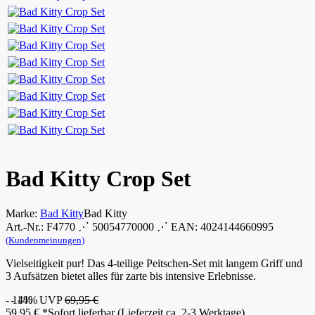
Bad Kitty Crop Set
Marke:
Bad Kitty
Bad Kitty
Art.-Nr.: F4770 ⋰ 50054770000 ⋰ EAN: 4024144660995
(Kundenmeinungen)
Vielseitigkeit pur! Das 4-teilige Peitschen-Set mit langem Griff und
3 Aufsätzen bietet alles für zarte bis intensive Erlebnisse.
- 14%
- 14%
UVP
69,95 €
59,95
€
*
Sofort lieferbar (Lieferzeit ca. 2-3 Werktage).