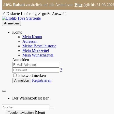
-10% Rabatt
zusätzlich auf alle Artikel von
Pjur
(gilt bis 31.08.202
✓
Diskrete Lieferung
✓
große Auswahl
Anmelden
Konto
Mein Konto
Adressen
Meine Bestellhistorie
Mein Merkzettel
Mein Wunschzettel
Anmelden
?
Passwort merken
Registrieren
Anmelden
Der Warenkorb ist leer.
Menü
Toggle navigation