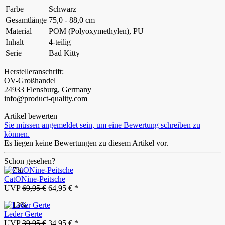
Farbe
Schwarz
Gesamtlänge
75,0 - 88,0 cm
Material
POM (Polyoxymethylen), PU
Inhalt
4-teilig
Serie
Bad Kitty
Herstelleranschrift:
OV-Großhandel
24933 Flensburg, Germany
info@product-quality.com
Artikel bewerten
Sie müssen angemeldet sein, um eine Bewertung schreiben zu
können.
Es liegen keine Bewertungen zu diesem Artikel vor.
Schon gesehen?
- 7%
CatONine-Peitsche
UVP
69,95 €
64,95 € *
- 13%
Leder Gerte
UVP
39,95 €
34,95 € *