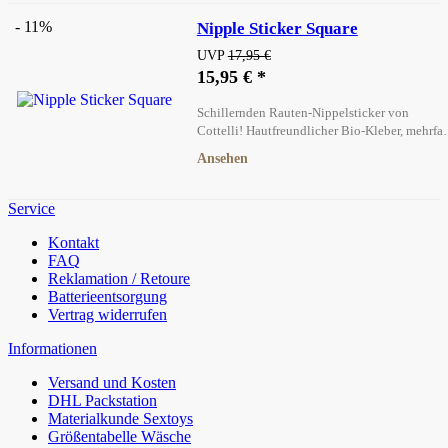
- 11%
Nipple Sticker Square
UVP
17,95 €
15,95 € *
Schillernden Rauten-Nippelsticker von
Cottelli! Hautfreundlicher Bio-Kleber, mehrfa
verwendbar und ein sexy Blickfang für jede
Ansehen
Gelegenheit.
Service
Kontakt
FAQ
Reklamation / Retoure
Batterieentsorgung
Vertrag widerrufen
Informationen
Versand und Kosten
DHL Packstation
Materialkunde Sextoys
Größentabelle Wäsche