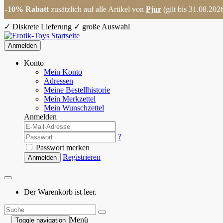
-10% Rabatt
zusätzlich auf alle Artikel von
Pjur
(gilt bis 31.08.202
✓
Diskrete Lieferung
✓
große Auswahl
Anmelden
Konto
Mein Konto
Adressen
Meine Bestellhistorie
Mein Merkzettel
Mein Wunschzettel
Anmelden
?
Passwort merken
Registrieren
Anmelden
Der Warenkorb ist leer.
Menü
Toggle navigation