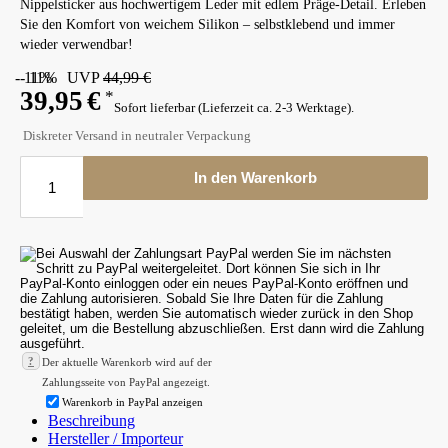
Nippelsticker aus hochwertigem Leder mit edlem Präge-Detail. Erleben
Sie den Komfort von weichem Silikon – selbstklebend und immer
wieder verwendbar!
- 11%
- 11%
UVP
44,99 €
39,95
€
*
Sofort lieferbar (Lieferzeit ca. 2-3 Werktage).
Diskreter Versand in neutraler Verpackung
In den Warenkorb
?
Der aktuelle Warenkorb wird auf der
Zahlungsseite von PayPal angezeigt.
Warenkorb in PayPal anzeigen
Beschreibung
Hersteller / Importeur