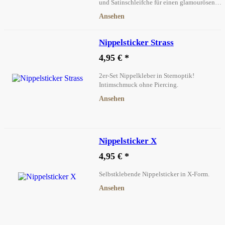
und Satinschleifche für einen glamourösen
Look! Hautfreundlicher Bio-Kleber, mehrfach
Ansehen
verwendbar und ideal für besondere Momente
Nippelsticker Strass
4,95 € *
2er-Set Nippelkleber in Sternoptik!
Intimschmuck ohne Piercing.
Ansehen
Nippelsticker X
4,95 € *
Selbstklebende Nippelsticker in X-Form.
Ansehen