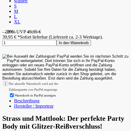
wählen
S
M
L
XL
- 20%
- 20%
UVP
49,95 €
39,95
€
*
Sofort lieferbar (Lieferzeit ca. 2-3 Werktage).
In den Warenkorb
?
Der aktuelle Warenkorb wird auf der
Zahlungsseite von PayPal angezeigt.
Warenkorb in PayPal anzeigen
Beschreibung
Hersteller / Importeur
Strass und Mattlook: Der perfekte Party
Body mit Glitzer-Reißverschluss!