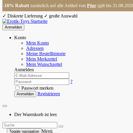
-10% Rabatt
zusätzlich auf alle Artikel von
Pjur
(gilt bis 31.08.202
✓
Diskrete Lieferung
✓
große Auswahl
Anmelden
Konto
Mein Konto
Adressen
Meine Bestellhistorie
Mein Merkzettel
Mein Wunschzettel
Anmelden
?
Passwort merken
Registrieren
Anmelden
Der Warenkorb ist leer.
Menü
Toggle navigation