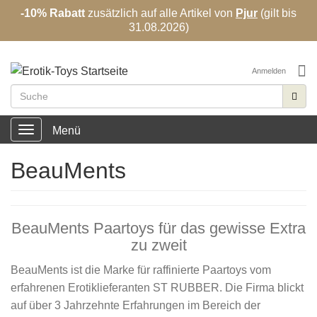
-10% Rabatt
zusätzlich auf alle Artikel von
Pjur
(gilt bis
31.08.2026)
✓
Diskrete Lieferung
✓
große Auswahl
Anmelden
Menü
Toggle
navigation
BeauMents
BeauMents Paartoys für das gewisse Extra
zu zweit
BeauMents ist die Marke für raffinierte Paartoys vom
erfahrenen Erotiklieferanten ST RUBBER. Die Firma blickt
auf über 3 Jahrzehnte Erfahrungen im Bereich der