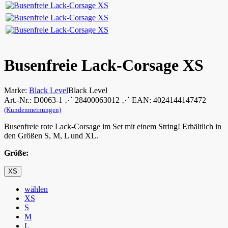
Busenfreie Lack-Corsage XS
Marke:
Black Level
Black Level
Art.-Nr.: D0063-1 ⋰ 28400063012 ⋰ EAN: 4024144147472
(Kundenmeinungen)
Busenfreie rote Lack-Corsage im Set mit einem String! Erhältlich in
den Größen S, M, L und XL.
Größe:
XS
wählen
XS
S
M
L