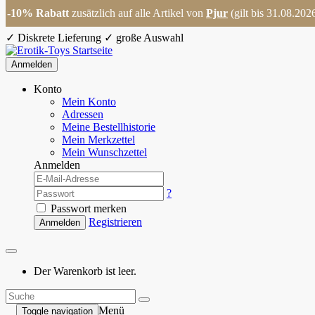
-10% Rabatt
zusätzlich auf alle Artikel von
Pjur
(gilt bis 31.08.202
✓
Diskrete Lieferung
✓
große Auswahl
Anmelden
Konto
Mein Konto
Adressen
Meine Bestellhistorie
Mein Merkzettel
Mein Wunschzettel
Anmelden
?
Passwort merken
Registrieren
Anmelden
Der Warenkorb ist leer.
Menü
Toggle navigation