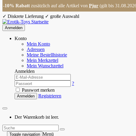
-10% Rabatt
zusätzlich auf alle Artikel von
Pjur
(gilt bis 31.08.202
✓
Diskrete Lieferung
✓
große Auswahl
Anmelden
Konto
Mein Konto
Adressen
Meine Bestellhistorie
Mein Merkzettel
Mein Wunschzettel
Anmelden
?
Passwort merken
Registrieren
Anmelden
Der Warenkorb ist leer.
Menü
Toggle navigation