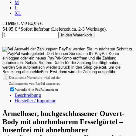
M
L
XL
- 15%
- 15%
UVP
64,95 €
54,95
€
*
Sofort lieferbar (Lieferzeit ca. 2-3 Werktage).
In den Warenkorb
?
Der aktuelle Warenkorb wird auf der
Zahlungsseite von PayPal angezeigt.
Warenkorb in PayPal anzeigen
Beschreibung
Hersteller / Importeur
Ärmelloser, hochgeschlossener Ouvert-
Body mit abnehmbarem Fesselgürtel –
busenfrei mit abnehmbarer