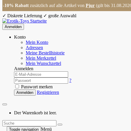
-10% Rabatt
zusätzlich auf alle Artikel von
Pjur
(gilt bis 31.08.202
✓
Diskrete Lieferung
✓
große Auswahl
Anmelden
Konto
Mein Konto
Adressen
Meine Bestellhistorie
Mein Merkzettel
Mein Wunschzettel
Anmelden
?
Passwort merken
Registrieren
Anmelden
Der Warenkorb ist leer.
Menü
Toggle navigation