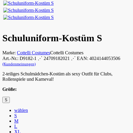
Schuluniform-Kostüm S
Marke:
Cottelli Costumes
Cottelli Costumes
Art.-Nr.: D9182-1 ⋰ 24709182021 ⋰ EAN: 4024144053506
(Kundenmeinungen)
2-teiliges Schulmädchen-Kostüm als sexy Outfit für Clubs,
Rollenspiele und Karneval!
Größe:
S
wählen
S
M
L
XL