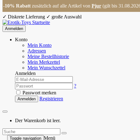
-10% Rabatt
zusätzlich auf alle Artikel von
Pjur
(gilt bis 31.08.202
✓
Diskrete Lieferung
✓
große Auswahl
Anmelden
Konto
Mein Konto
Adressen
Meine Bestellhistorie
Mein Merkzettel
Mein Wunschzettel
Anmelden
?
Passwort merken
Registrieren
Anmelden
Der Warenkorb ist leer.
Menü
Toggle navigation