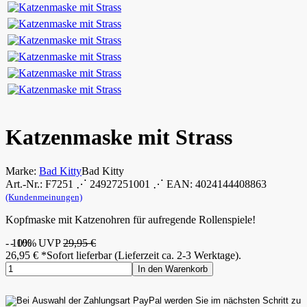
Katzenmaske mit Strass
Marke:
Bad Kitty
Bad Kitty
Art.-Nr.: F7251 ⋰ 24927251001 ⋰ EAN: 4024144408863
(Kundenmeinungen)
Kopfmaske mit Katzenohren für aufregende Rollenspiele!
- 10%
- 10%
UVP
29,95 €
26,95
€
*
Sofort lieferbar (Lieferzeit ca. 2-3 Werktage).
In den Warenkorb