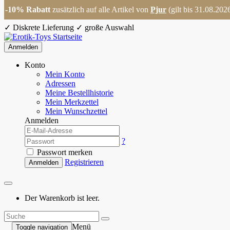
-10% Rabatt
zusätzlich auf alle Artikel von
Pjur
(gilt bis 31.08.202
✓
Diskrete Lieferung
✓
große Auswahl
Anmelden
Konto
Mein Konto
Adressen
Meine Bestellhistorie
Mein Merkzettel
Mein Wunschzettel
Anmelden
?
Passwort merken
Registrieren
Anmelden
Der Warenkorb ist leer.
Menü
Toggle navigation