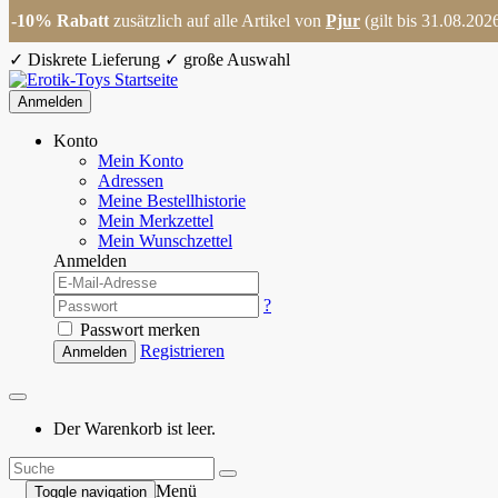
-10% Rabatt
zusätzlich auf alle Artikel von
Pjur
(gilt bis 31.08.202
✓
Diskrete Lieferung
✓
große Auswahl
Anmelden
Konto
Mein Konto
Adressen
Meine Bestellhistorie
Mein Merkzettel
Mein Wunschzettel
Anmelden
?
Passwort merken
Registrieren
Anmelden
Der Warenkorb ist leer.
Menü
Toggle navigation