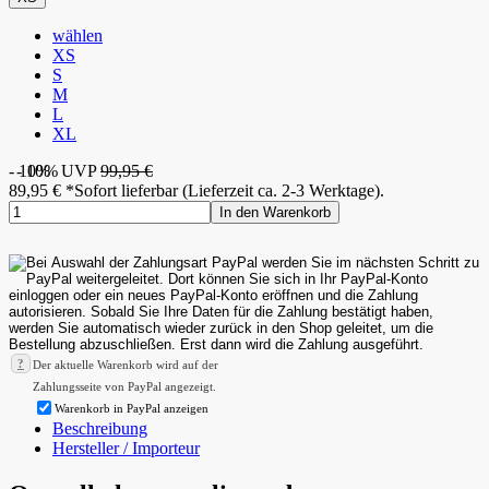
wählen
XS
S
M
L
XL
- 10%
- 10%
UVP
99,95 €
89,95
€
*
Sofort lieferbar (Lieferzeit ca. 2-3 Werktage).
In den Warenkorb
?
Der aktuelle Warenkorb wird auf der
Zahlungsseite von PayPal angezeigt.
Warenkorb in PayPal anzeigen
Beschreibung
Hersteller / Importeur