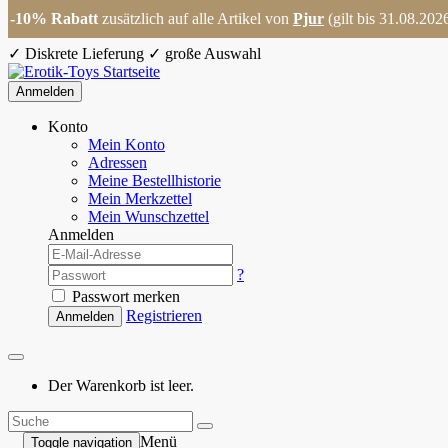
-10% Rabatt
zusätzlich auf alle Artikel von
Pjur
(gilt bis 31.08.202
✓
Diskrete Lieferung
✓
große Auswahl
Anmelden
Konto
Mein Konto
Adressen
Meine Bestellhistorie
Mein Merkzettel
Mein Wunschzettel
Anmelden
?
Passwort merken
Registrieren
Anmelden
Der Warenkorb ist leer.
Menü
Toggle navigation