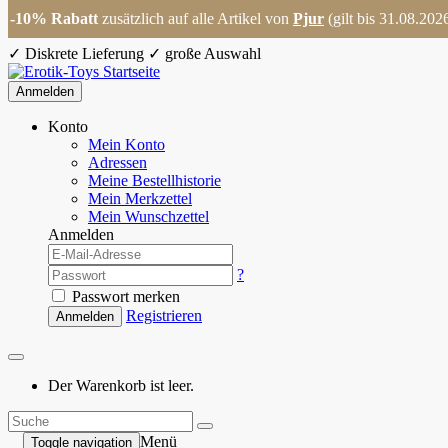
-10% Rabatt
zusätzlich auf alle Artikel von
Pjur
(gilt bis 31.08.202
✓
Diskrete Lieferung
✓
große Auswahl
Anmelden
Konto
Mein Konto
Adressen
Meine Bestellhistorie
Mein Merkzettel
Mein Wunschzettel
Anmelden
?
Passwort merken
Registrieren
Anmelden
Der Warenkorb ist leer.
Menü
Toggle navigation