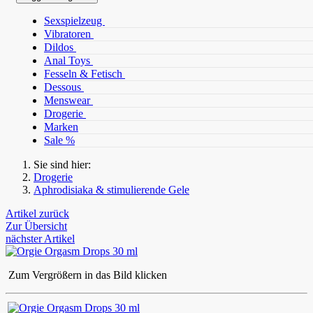
Sexspielzeug
Vibratoren
Dildos
Anal Toys
Fesseln & Fetisch
Dessous
Menswear
Drogerie
Marken
Sale %
Sie sind hier:
Drogerie
Aphrodisiaka & stimulierende Gele
Artikel zurück
Zur Übersicht
nächster Artikel
Zum Vergrößern in das Bild klicken