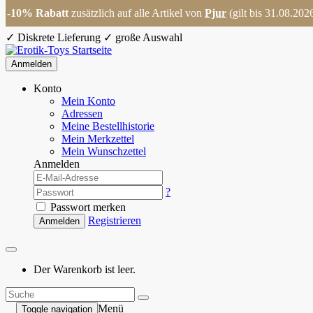
-10% Rabatt
zusätzlich auf alle Artikel von
Pjur
(gilt bis 31.08.202
✓
Diskrete Lieferung
✓
große Auswahl
Anmelden
Konto
Mein Konto
Adressen
Meine Bestellhistorie
Mein Merkzettel
Mein Wunschzettel
Anmelden
?
Passwort merken
Registrieren
Anmelden
Der Warenkorb ist leer.
Menü
Toggle navigation