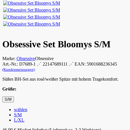
Obsessive Set Bloomys S/M
Marke:
Obsessive
Obsessive
Art.-Nr.: D7689-1 ⋰ 22147689111 ⋰ EAN: 5901688236345
(Kundenmeinungen)
Süßes BH-Set aus rosé/weißer Spitze mit hohem Tragekomfort.
Größe:
S/M
wählen
S/M
L/XL
46,99
€
*
Sofort lieferbar (Lieferzeit ca. 2-3 Werktage).