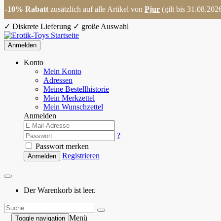
-10% Rabatt
zusätzlich auf alle Artikel von
Pjur
(gilt bis 31.08.202
✓
Diskrete Lieferung
✓
große Auswahl
Anmelden
Konto
Mein Konto
Adressen
Meine Bestellhistorie
Mein Merkzettel
Mein Wunschzettel
Anmelden
?
Passwort merken
Registrieren
Anmelden
Der Warenkorb ist leer.
Menü
Toggle navigation