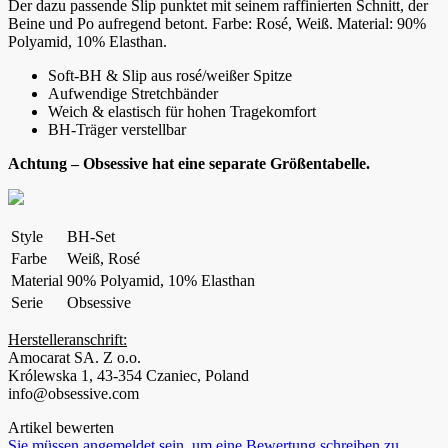
Der dazu passende Slip punktet mit seinem raffinierten Schnitt, der
Beine und Po aufregend betont. Farbe: Rosé, Weiß. Material: 90%
Polyamid, 10% Elasthan.
Soft-BH & Slip aus rosé/weißer Spitze
Aufwendige Stretchbänder
Weich & elastisch für hohen Tragekomfort
BH-Träger verstellbar
Achtung – Obsessive hat eine separate Größentabelle.
Style
BH-Set
Farbe
Weiß, Rosé
Material
90% Polyamid, 10% Elasthan
Serie
Obsessive
Herstelleranschrift:
Amocarat SA. Z o.o.
Królewska 1, 43-354 Czaniec, Poland
info@obsessive.com
Artikel bewerten
Sie müssen angemeldet sein, um eine Bewertung schreiben zu