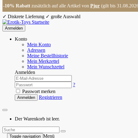
-10% Rabatt
zusätzlich auf alle Artikel von
Pjur
(gilt bis 31.08.202
✓
Diskrete Lieferung
✓
große Auswahl
Anmelden
Konto
Mein Konto
Adressen
Meine Bestellhistorie
Mein Merkzettel
Mein Wunschzettel
Anmelden
?
Passwort merken
Registrieren
Anmelden
Der Warenkorb ist leer.
Menü
Toggle navigation