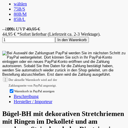
wählen
75B/S
80B/M
85B/L
- 10%
- 10%
UVP
49,95 €
44,95
€
*
Sofort lieferbar (Lieferzeit ca. 2-3 Werktage).
In den Warenkorb
?
Der aktuelle Warenkorb wird auf der
Zahlungsseite von PayPal angezeigt.
Warenkorb in PayPal anzeigen
Beschreibung
Hersteller / Importeur
Bügel-BH mit dekorativen Stretchriemen
mit Ringen im Dekolleté und am